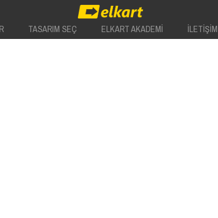
R
TASARIM SEÇ
ELKART AKADEMİ
İLETİŞİM