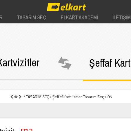
R
TASARIM SEÇ
ELKART AKADEMİ
İLETİŞİM
Kartvizitler
Şeffaf
Kartv
/ TASARIM SEÇ
/ Şeffaf Kartvizitler Tasarım Seç
/ 05