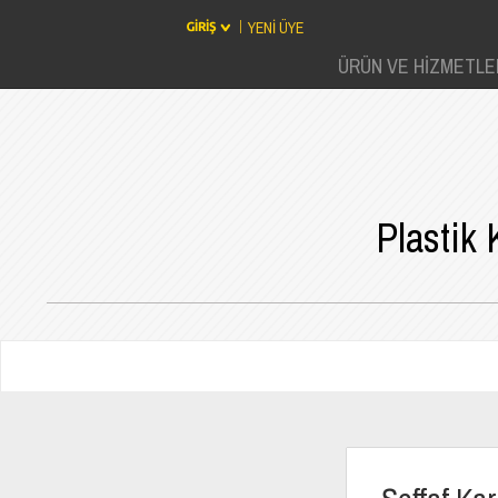
YENİ ÜYE
ÜRÜN VE HİZMETLE
Plastik 