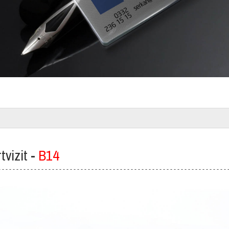
tvizit -
B
14
- - - - - - - - - - - - - - - - - - - - - - - - - - - - - - - - - - - - - - - - - - - - - - - - - - - - - - - - - - - - - - - -