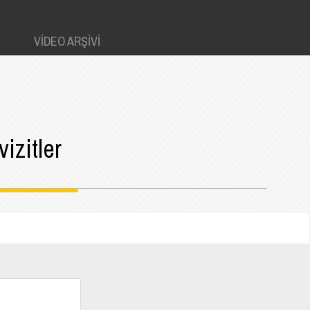
VİDEO ARŞİVİ
izitler