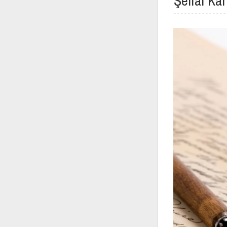
Şeffaf Kar
- - - - - - - - - - - - - - -