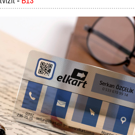
tvizit -
B13
 - - - - - - - - - - - - - - - - - - - - - - - - - - - - - - - - - - - - - - - - - - - - - - - - - - - - - - - - - - - - - - - -