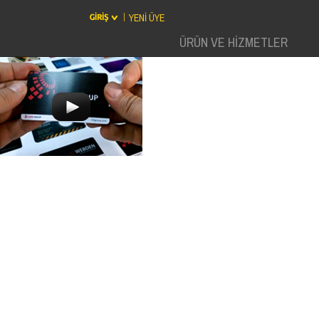
YENİ ÜYE
ÜRÜN VE HİZMETLER