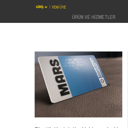
YENİ ÜYE
ÜRÜN VE HİZMETLER