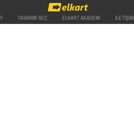
R
TASARIM SEÇ
ELKART AKADEMİ
İLETİŞİM