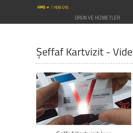
YENİ ÜYE
ÜRÜN VE HİZMETLER
Şeffaf Kartvizit - Vid
- - - - - - - - - - - - - - - - - - - - - - - - - - - - - - - - - - - - 