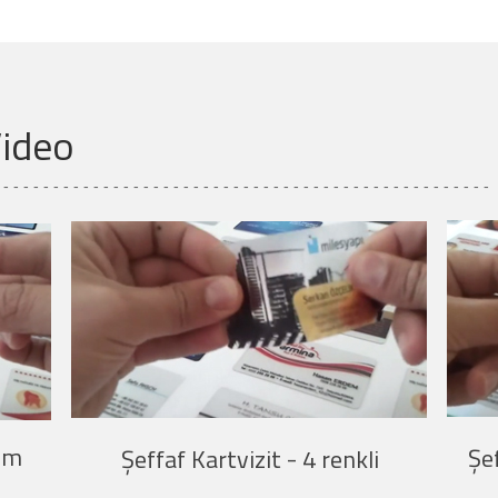
af Kartvizit - Video
 - - - - - - - - - - - - - - - - - - - - - - - - - - - - - - - - - - - - - - - - - - - - - - - - - 
Şeffaf Kartvizit İnce
Şeffaf Kartv
Yaldız Baskı
Yaldız ve Seli