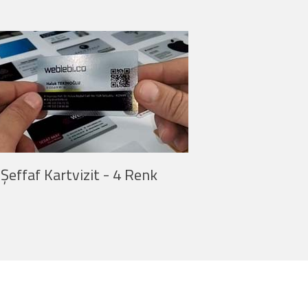
izit Kalın
Şeffaf Kartvizit Kalın
Baskı
UV Parlak Baskı