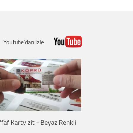
Youtube'da
n İzle
- - - - - - - - - - - - - - - - - - - - - - -
izit Kalın
Şeffaf Kartvizit İnce
grafi Baskı
Yaldız Baskı