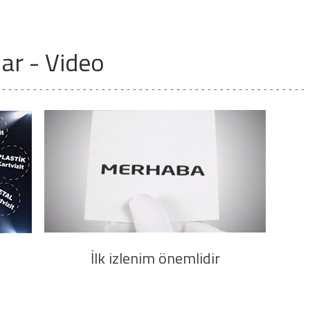
ar - Video
- - - - - - - - - - - - - - - - - - - - - - - - - - - - - - - - - - - - - - - - - - - - - - - - - -
İlk izlenim önemlidir