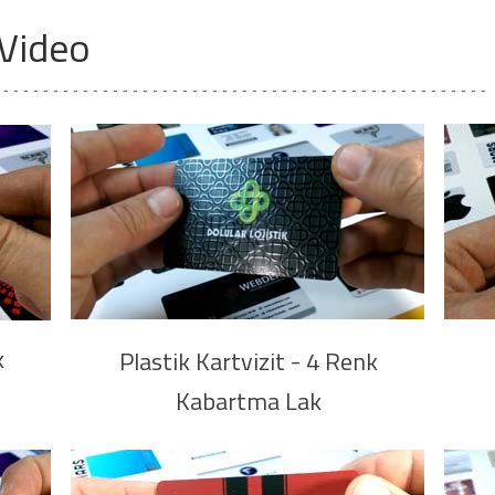
 Video
- - - - - - - - - - - - - - - - - - - - - - - - - - - - - - - - - - - - - - - - - - - - - - - - - -
k
Plastik Kartvizit - 4 Renk
Kabartma Lak