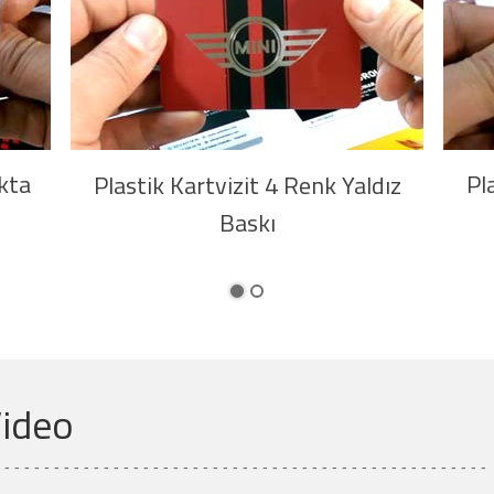
kta
Pl
Plastik Kartvizit 4 Renk Yaldız
Baskı
1
2
Video
- - - - - - - - - - - - - - - - - - - - - - - - - - - - - - - - - - - - - - - - - - - - - - - - - -