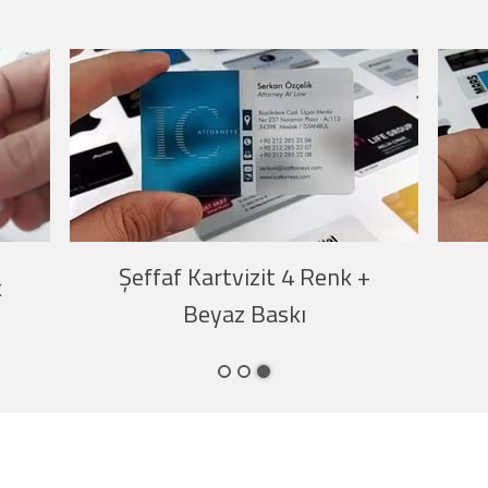
Şeffaf Kartv
Şeffaf Kartvizit İnce
Yaldız 
Yaldız Baskı
1
2
3