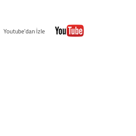
Youtube'da
n İzle