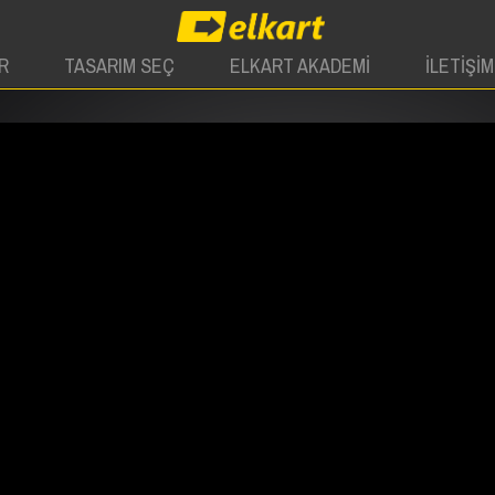
R
TASARIM SEÇ
ELKART AKADEMİ
İLETİŞİM