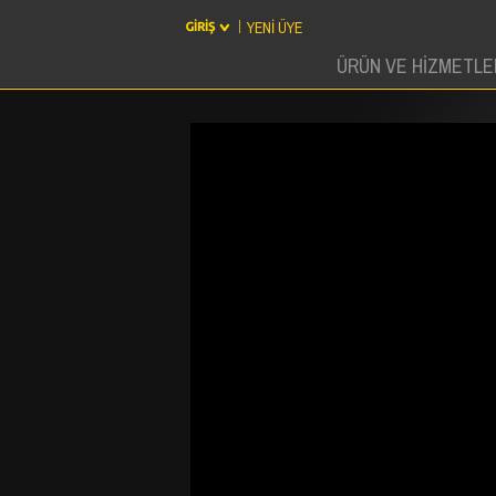
YENİ ÜYE
ÜRÜN VE HİZMETLE