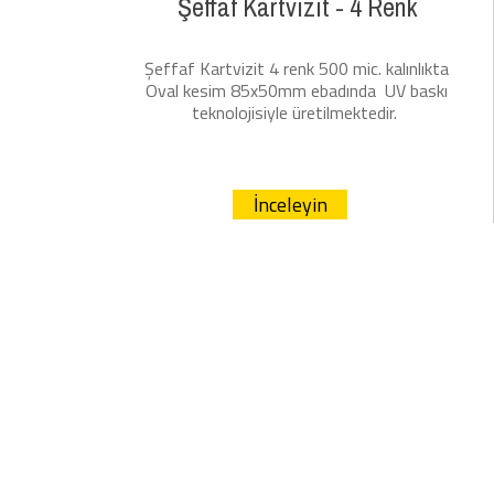
Şeffaf Kartvizit - 4 Renk
Şeffaf Kartvizit 4 renk 500 mic. kalınlıkta
O
val kesim 85x50mm ebadında UV baskı
teknolojisiyle üretilmektedir.
İnceleyin