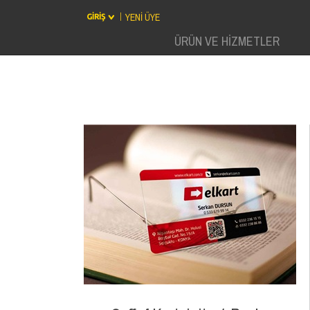
YENİ ÜYE
ÜRÜN VE HİZMETLER